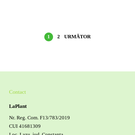
1
2
URMĂTOR
Contact
LaPlant
Nr. Reg. Com. F13/783/2019
CUI 41681309
Loc. Lazu, jud. Constanța