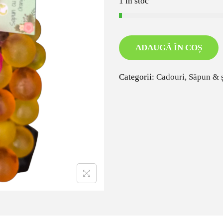
1 în stoc
ADAUGĂ ÎN COȘ
Categorii:
Cadouri
,
Săpun & 