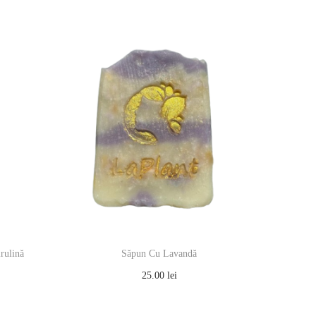
rulină
Săpun Cu Lavandă
25.00
lei
Adaugă în coș