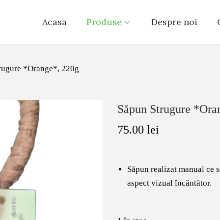
Acasa
Produse
Despre noi
rugure *Orange*, 220g
Săpun Strugure *Ora
75.00
lei
Săpun realizat manual ce s
aspect vizual încântător.