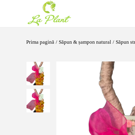
Prima pagină
/
Săpun & șampon natural
/
Săpun st