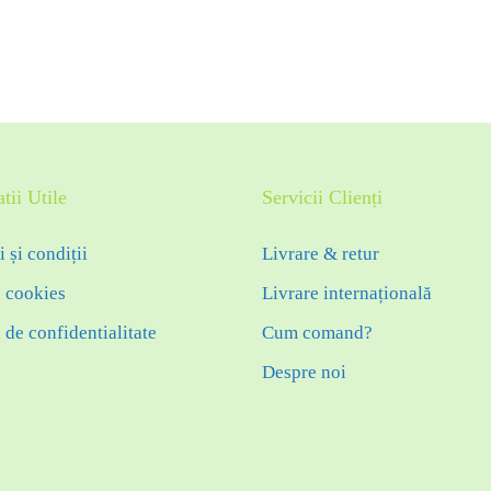
tii Utile
Servicii Clienți
 și condiții
Livrare & retur
a cookies
Livrare internațională
a de confidentialitate
Cum comand?
Despre noi