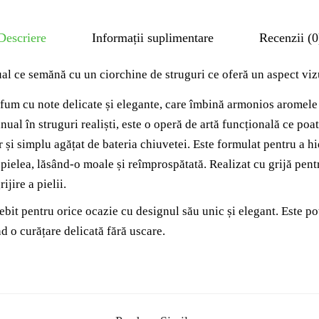
Descriere
Informații suplimentare
Recenzii (0
al ce semănă cu un ciorchine de struguri ce oferă un aspect vizu
fum cu note delicate și elegante, care îmbină armonios aromele d
ual în struguri realiști, este o operă de artă funcțională ce poa
r și simplu agățat de bateria chiuvetei. Este formulat pentru a h
 pielea, lăsând-o moale și reîmprospătată. Realizat cu grijă pent
jire a pielii.
bit pentru orice ocazie cu designul său unic și elegant. Este pot
nd o curățare delicată fără uscare.