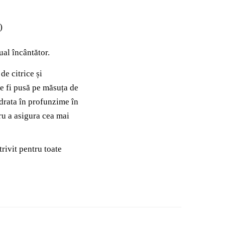
)
al încântător.
e citrice și
te fi pusă pe măsuța de
idrata în profunzime în
ru a asigura cea mai
rivit pentru toate