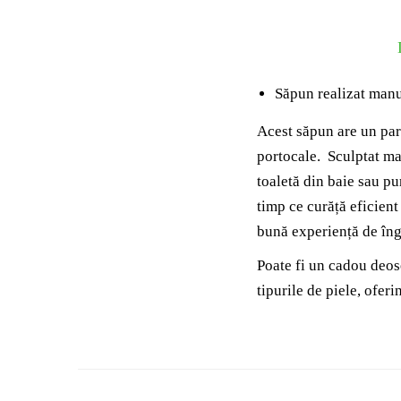
Săpun realizat manu
Acest săpun are un par
portocale. Sculptat man
toaletă din baie sau pu
timp ce curăță eficient
bună experiență de îngri
Poate fi un cadou deose
tipurile de piele, oferi