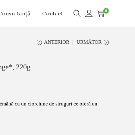
0
Consultanță
Contact
ANTERIOR
URMĂTOR
nge*, 220g
emănă cu un ciorchine de struguri ce oferă un