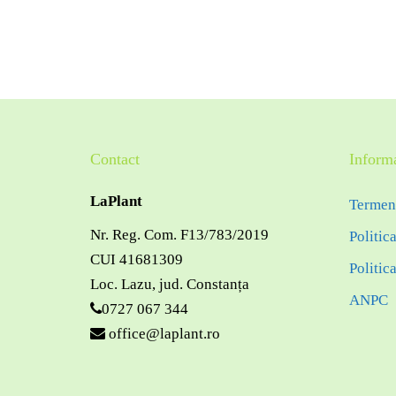
Contact
Informa
LaPlant
Termeni
Nr. Reg. Com. F13/783/2019
Politic
CUI 41681309
Politic
Loc. Lazu, jud. Constanța
ANPC
0727 067 344
office@laplant.ro