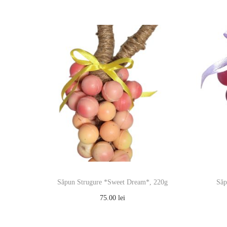
Săpun Strugure *Sweet Dream*, 220g
Săp
75.00
lei
Adaugă în coș