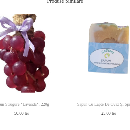
Produse Similare
un Strugure *Lavandă*, 220g
Săpun Cu Lapte De Ovăz Și Spi
50.00
lei
25.00
lei
Adaugă în coș
Adaugă în coș