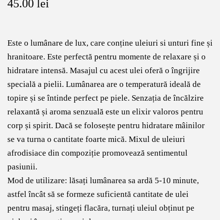
45.00
lei
Este o lumânare de lux, care conține uleiuri si unturi fine și
hranitoare. Este perfectă pentru momente de relaxare și o
hidratare intensă. Masajul cu acest ulei oferă o îngrijire
specială a pielii. Lumânarea are o temperatură ideală de
topire și se întinde perfect pe piele. Senzația de încălzire
relaxantă și aroma senzuală este un elixir valoros pentru
corp și spirit. Dacă se folosește pentru hidratare mâinilor
se va turna o cantitate foarte mică. Mixul de uleiuri
afrodisiace din compoziție promovează sentimentul
pasiunii.
Mod de utilizare: lăsați lumânarea sa ardă 5-10 minute,
astfel încât să se formeze suficientă cantitate de ulei
pentru masaj, stingeți flacăra, turnați uleiul obținut pe